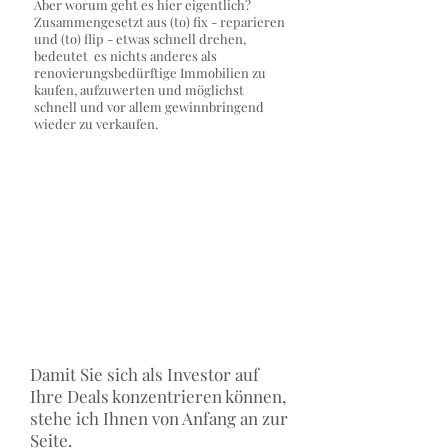
Aber worum geht es hier eigentlich?
Zusammengesetzt aus (to) fix - reparieren
und (to) flip - etwas schnell drehen,
bedeutet es nichts anderes als
renovierungsbedürftige Immobilien zu
kaufen, aufzuwerten und möglichst
schnell und vor allem gewinnbringend
wieder zu verkaufen.
Damit Sie sich als Investor auf
Ihre Deals konzentrieren können,
stehe ich Ihnen von Anfang an zur
Seite.